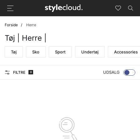
Forside
Herre
Tøj | Herre |
Tøj
Sko
Sport
Undertøj
Accessories
UDSALG
FILTRE
0