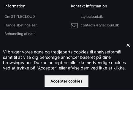
Information
Kontakt information
Om STYLECLOUD
stylecloud.dk
Handelsbetingelser
contact@stylecloud.dk
Behandling af data
Sitemap
×
Vi bruger vores egne og tredjeparts cookies til analyseformål
samt til at vise dig personlige annoncer baseret på dine
browsingvaner. Du kan acceptere alle ikke nødvendige cookies
Stylecloud.dk ejes og drives af Che IT Group OÜ nr. 16569877
ved at trykke på "Accepter" eller afvise dem ved ikke at klikke.
©2023 stylecloud.dk | All rights reserved
Accepter cookies