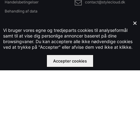
Handelsbetingelser
contact@stylecloud.dk
Behandling af data
Sitemap
×
Vi bruger vores egne og tredjeparts cookies til analyseformål
samt til at vise dig personlige annoncer baseret på dine
browsingvaner. Du kan acceptere alle ikke nødvendige cookies
Stylecloud.dk ejes og drives af Che IT Group OÜ nr. 16569877
ved at trykke på "Accepter" eller afvise dem ved ikke at klikke.
©2023 stylecloud.dk | All rights reserved
Accepter cookies