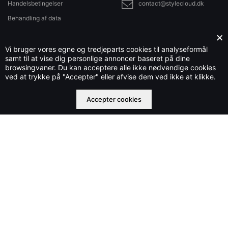
Handelsbetingelser
contact@stylecloud.dk
Behandling af data
Sitemap
×
Vi bruger vores egne og tredjeparts cookies til analyseformål
samt til at vise dig personlige annoncer baseret på dine
browsingvaner. Du kan acceptere alle ikke nødvendige cookies
Stylecloud.dk ejes og drives af Che IT Group OÜ nr. 16569877
ved at trykke på "Accepter" eller afvise dem ved ikke at klikke.
©2023 stylecloud.dk | All rights reserved
Accepter cookies