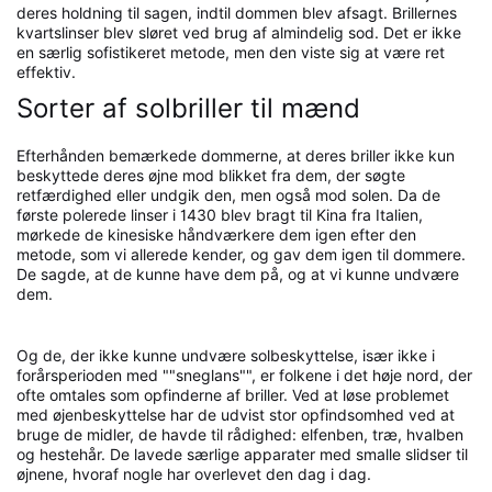
deres holdning til sagen, indtil dommen blev afsagt. Brillernes
kvartslinser blev sløret ved brug af almindelig sod. Det er ikke
en særlig sofistikeret metode, men den viste sig at være ret
effektiv.
Sorter af solbriller til mænd
Efterhånden bemærkede dommerne, at deres briller ikke kun
beskyttede deres øjne mod blikket fra dem, der søgte
retfærdighed eller undgik den, men også mod solen. Da de
første polerede linser i 1430 blev bragt til Kina fra Italien,
mørkede de kinesiske håndværkere dem igen efter den
metode, som vi allerede kender, og gav dem igen til dommere.
De sagde, at de kunne have dem på, og at vi kunne undvære
dem.
Og de, der ikke kunne undvære solbeskyttelse, især ikke i
forårsperioden med ""sneglans"", er folkene i det høje nord, der
ofte omtales som opfinderne af briller. Ved at løse problemet
med øjenbeskyttelse har de udvist stor opfindsomhed ved at
bruge de midler, de havde til rådighed: elfenben, træ, hvalben
og hestehår. De lavede særlige apparater med smalle slidser til
øjnene, hvoraf nogle har overlevet den dag i dag.