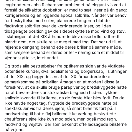
englænderen John Richardson problemet på elegant vis ved at
foreslå de såkaldte dobbeltbriller med to sæt linser på én gang:
korrigerende og en liggende apokal solbrille. Når der var behov
for beskyttelse mod solen, placerede brugeren blot de
fladtrykte solbriller over de korrigerende linser, og i den
tilbagelagte position gav de sidebeskyttelse mod vind og støv.
I slutningen af det XIX århundrede blev disse briller udbredt
blandt dem, der skulle rejse meget med tog. Det ser ud til, at
rejsende dengang behandlede deres briller på samme måde,
som svejsere behandler deres briller - nemlig som et middel til
øjenbeskyttelse, intet andet.
Og trods alle bestræbelser fra optikernes side var de vigtigste
potentielle kunder, dvs. adelsmænd og borgerskab, i slutningen
af det XIX. og begyndelsen af det XX. århundrede ikke
opmærksomme på solbriller. Årsagen er, at moden i disse år
foreskrev, at de skulle bruge paraplyer og bredskyggede hatte
for at bevare deres aristokratiske bleghed i huden. Lykken
smilede lovende til brillerne, da de første biler blev født. Da de
ikke havde noget tag, flygtede de bredskyggede hatte på
spektakulær vis fra deres ejere, så snart bilen fik fart på. I
modsætning til hatte fløj brillerne ikke væk og beskyttede
chaufførens øjne ikke kun mod solen, men også mod regn,
modvind og vejstøv, der som bekendt ofte ledsagede bilisterne
på vejene.