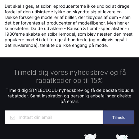
Det skal siges, at solbrilleproducenterne ikke undlod at drage
fordel af den utilsigtede lykke og skyndte sig at levere en
række forskellige modeller af briller, der tilbydes af dem - som
det bør forventes af producenter af modetilbehør. Men her er
kuriositeten: Da de udviklere - Bausch & Lomb-specialister - i
1930'erne skabte en solbrillemodel, som blev næsten den mest
populære model i det forrige århundrede (og muligvis også i
det nuværende), tænkte de ikke engang på mode.
Tilmeld dig vores nyhedsbrev og få
rabatkoder op til 15%
Tilmeld dig STYLECLOUD nyhedsbrev og få de bedste tilbud &
rabatoder. Samt inspiration og personlig anbefalinger direkte
på email.
Tilmeld