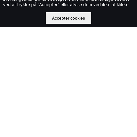
Stylecloud.dk ejes og drives af Che IT Group OÜ nr. 16569877
ved at trykke på "Accepter" eller afvise dem ved ikke at klikke.
©2023 stylecloud.dk | All rights reserved
Accepter cookies