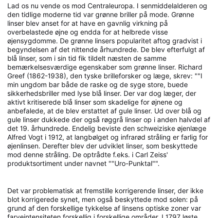
Lad os nu vende os mod Centraleuropa. I senmiddelalderen og
den tidlige moderne tid var grønne briller på mode. Grønne
linser blev anset for at have en gavnlig virkning på
overbelastede øjne og endda for at helbrede visse
øjensygdomme. De grønne linsers popularitet aftog gradvist i
begyndelsen af det nittende århundrede. De blev efterfulgt af
blå linser, som i sin tid fik tildelt næsten de samme
bemærkelsesværdige egenskaber som grønne linser. Richard
Greef (1862-1938), den tyske brilleforsker og læge, skrev: ""I
min ungdom bar både de raske og de syge store, buede
sikkerhedsbriller med lyse blå linser. Der var dog læger, der
aktivt kritiserede blå linser som skadelige for øjnene og
anbefalede, at de blev erstattet af gule linser. Ud over blå og
gule linser dukkede der også røggrå linser op i anden halvdel af
det 19. århundrede. Endelig beviste den schweiziske øjenlæge
Alfred Vogt i 1912, at langbølget og infrarød stråling er farlig for
øjenlinsen. Derefter blev der udviklet linser, som beskyttede
mod denne stråling. De optrådte f.eks. i Carl Zeiss'
produktsortiment under navnet ""Uro-Punktal"".
Det var problematisk at fremstille korrigerende linser, der ikke
blot korrigerede synet, men også beskyttede mod solen: på
grund af den forskellige tykkelse af linsens optiske zoner var
farveintensiteten forskellig i forskellige områder. I 1797 løste