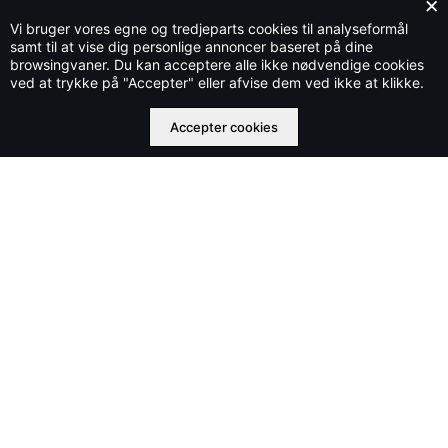
×
Vi bruger vores egne og tredjeparts cookies til analyseformål
samt til at vise dig personlige annoncer baseret på dine
browsingvaner. Du kan acceptere alle ikke nødvendige cookies
Stylecloud.dk ejes og drives af Che IT Group OÜ nr. 16569877
ved at trykke på "Accepter" eller afvise dem ved ikke at klikke.
©2023 stylecloud.dk | All rights reserved
Accepter cookies