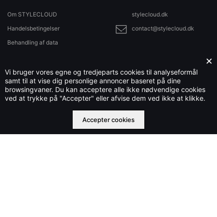
Om STYLECLOUD
stylecloud.dk
Handelsbetingelser
contact@stylecloud.dk
Behandling af data
Sitemap
×
Vi bruger vores egne og tredjeparts cookies til analyseformål
samt til at vise dig personlige annoncer baseret på dine
browsingvaner. Du kan acceptere alle ikke nødvendige cookies
Stylecloud.dk ejes og drives af Che IT Group OÜ nr. 16569877
ved at trykke på "Accepter" eller afvise dem ved ikke at klikke.
©2023 stylecloud.dk | All rights reserved
Accepter cookies