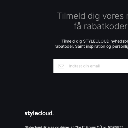
Tilmeld dig vores
få rabatkoder
Tilmeld dig STYLECLOUD nyhedsbre
rabatoder. Samt inspiration og personli
Stylecloud.dk ejes og drives af Che IT Group OÜ nr. 16569877