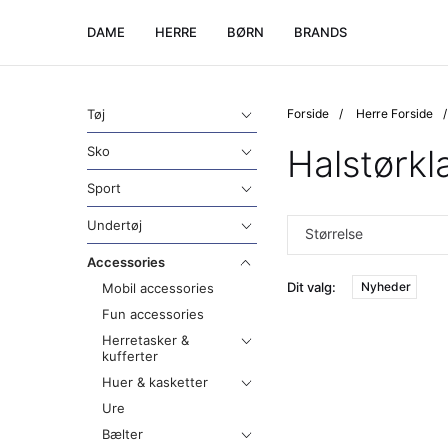
DAME
HERRE
BØRN
BRANDS
Tøj
Forside
Herre Forside
Halstørkl
Sko
Sport
Undertøj
Størrelse
Accessories
Dit valg:
Nyheder
Mobil accessories
Fun accessories
Herretasker &
kufferter
Huer & kasketter
Ure
Bælter