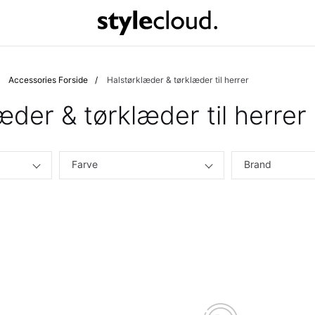
Accessories Forside
Halstørklæder & tørklæder til herrer
æder & tørklæder til herrer
Farve
Brand