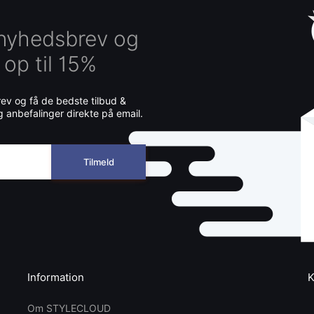
 nyhedsbrev og
 op til 15%
v og få de bedste tilbud &
g anbefalinger direkte på email.
Tilmeld
Information
K
Om STYLECLOUD