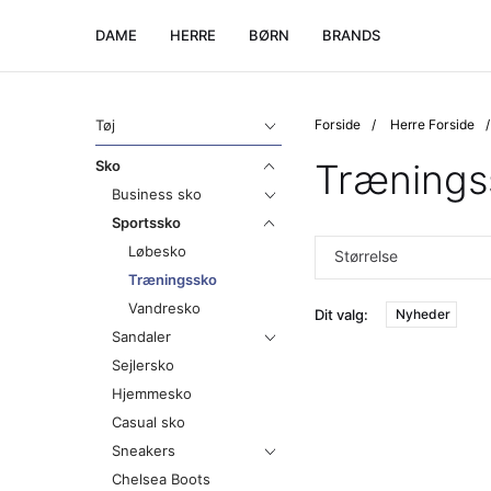
DAME
HERRE
BØRN
BRANDS
Tøj
Forside
Herre Forside
Trænings
Sko
Business sko
Sportssko
Løbesko
Størrelse
Træningssko
Vandresko
Dit valg:
Nyheder
Sandaler
Sejlersko
Hjemmesko
Casual sko
Sneakers
Chelsea Boots