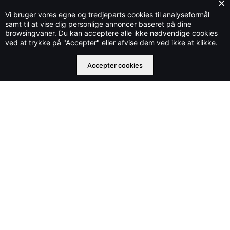
×
Vi bruger vores egne og tredjeparts cookies til analyseformål
samt til at vise dig personlige annoncer baseret på dine
browsingvaner. Du kan acceptere alle ikke nødvendige cookies
Stylecloud.dk ejes og drives af Che IT Group OÜ nr. 16569877
ved at trykke på "Accepter" eller afvise dem ved ikke at klikke.
©2023 stylecloud.dk | All rights reserved
Accepter cookies