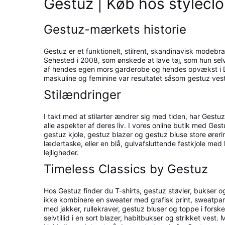
Gestuz | Køb hos stylecl
Gestuz-mærkets historie
Gestuz er et funktionelt, stilrent, skandinavisk modeb
Sehested i 2008, som ønskede at lave tøj, som hun selv 
af hendes egen mors garderobe og hendes opvækst i Danm
maskuline og feminine var resultatet såsom gestuz vest
Stilændringer
I takt med at stilarter ændrer sig med tiden, har Gest
alle aspekter af deres liv. I vores online butik med Ge
gestuz kjole, gestuz blazer og gestuz bluse store ører
lædertaske, eller en blå, gulvafsluttende festkjole med
lejligheder.
Timeless Classics by Gestuz
Hos Gestuz finder du T-shirts, gestuz støvler, bukser 
ikke kombinere en sweater med grafisk print, sweatpant
med jakker, rullekraver, gestuz bluser og toppe i forsk
selvtillid i en sort blazer, habitbukser og strikket ve