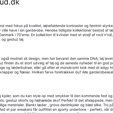
oud.dk
rand med fokus på kvalitet, iøjnefaldende kontraster og feminin sty
ville have i sin garderobe. Hendes tidligste kollektioner bestod af læ
ark i 70'erne. En kollektion til kvinder med et strejf af rock'n'ro
 og gestuz tøj.
uz også modnet sit design, men har bevaret den samme DNA; tøj lavet 
stuz finder du et stort udvalg af tøj og de seneste nyheder til en go
inge og læderbukser, eller gå efter et monokromt look med et edgy h
 knapper og flæser. Hvilken farve foretrækker du? Alle garderobeskabe
og kjoler, som du kan style op med smykker til den kommende fest og
s, gestuz shorts og højhælede sko? Perfekt til det afslappede, men 
ellige materialer. Blankt læder , grove denimkjoler og blød silke. Tro
st. Med et par sneakers får outfittet en sporty undertone - perfekt, n