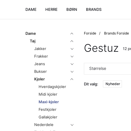
DAME
HERRE
BØRN
BRANDS
Dame
Forside
Brands Forside
Tøj
Gestuz
Jakker
12 p
Frakker
Jeans
Størrelse
Bukser
Kjoler
Dit valg:
Nyheder
Hverdagskjoler
Midi kjoler
Maxi-kjoler
Festkjoler
Gallakjoler
Nederdele