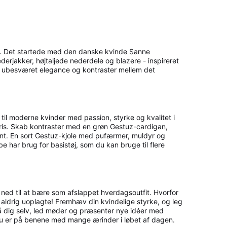
rke. Det startede med den danske kvinde Sanne
derjakker, højtaljede nederdele og blazere - inspireret
ll, ubesværet elegance og kontraster mellem det
til moderne kvinder med passion, styrke og kvalitet i
d pris. Skab kontraster med en grøn Gestuz-cardigan,
int. En sort Gestuz-kjole med pufærmer, muldyr og
 har brug for basistøj, som du kan bruge til flere
 ned til at bære som afslappet hverdagsoutfit. Hvorfor
aldrig uoplagte! Fremhæv din kvindelige styrke, og leg
 på dig selv, led møder og præsenter nye idéer med
år du er på benene med mange ærinder i løbet af dagen.