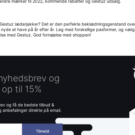
 andre mærker til 2022, kommende rabatter og Gestuz udsalg.
 Gestuz læderjakker? Det er den perfekte beklædningsgenstand over 
an nyde at have på år efter år. Leg med forskellige pasformer, og vælg e
else med Gestuz. God fornøjelse med shoppen!
 nyhedsbrev og
 op til 15%
v og få de bedste tilbud &
g anbefalinger direkte på email.
Tilmeld